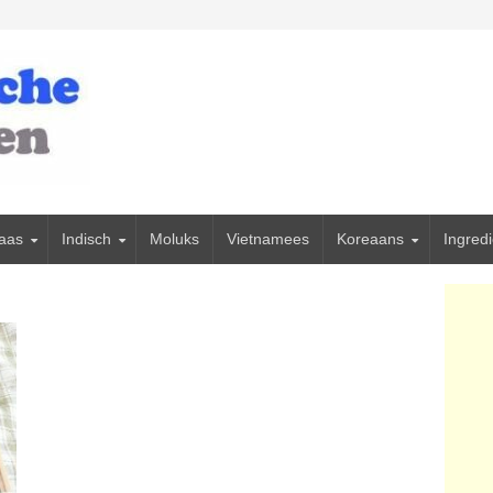
iaas
Indisch
Moluks
Vietnamees
Koreaans
Ingred