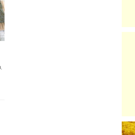
October
27,
d,
2020
d
|
Zeewier
|