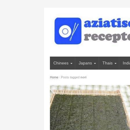
Chinees
Japans
Thais
Ind
Home
/
Posts tagged
nori