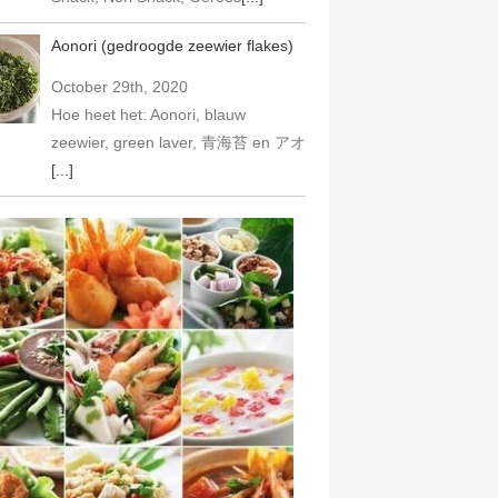
Aonori (gedroogde zeewier flakes)
October 29th, 2020
Hoe heet het: Aonori, blauw
zeewier, green laver, 青海苔 en アオ
[...]