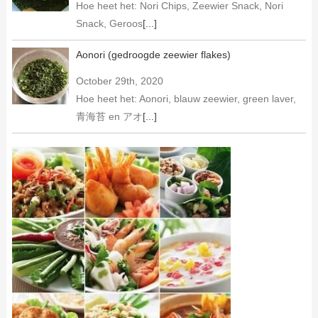
Hoe heet het: Nori Chips, Zeewier Snack, Nori
Snack, Geroos
[...]
Aonori (gedroogde zeewier flakes)
October 29th, 2020
Hoe heet het: Aonori, blauw zeewier, green laver,
青海苔 en アオ
[...]