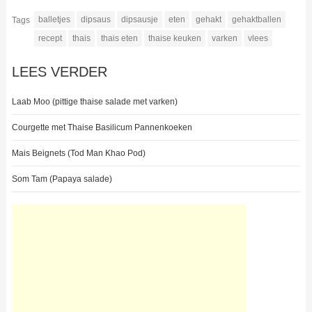
balletjes
dipsaus
dipsausje
eten
gehakt
gehaktballen
Tags
recept
thais
thais eten
thaise keuken
varken
vlees
LEES VERDER
Laab Moo (pittige thaise salade met varken)
Courgette met Thaise Basilicum Pannenkoeken
Mais Beignets (Tod Man Khao Pod)
Som Tam (Papaya salade)